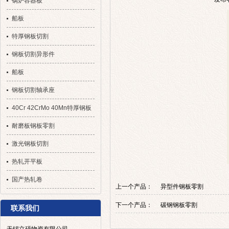
锅炉容器板
船板
特厚钢板切割
钢板切割异形件
船板
钢板切割轴承座
40Cr 42CrMo 40Mn特厚钢板
切割
耐磨板钢板零割
激光钢板切割
热轧开平板
国产热轧卷
上一个产品：
异型件钢板零割
下一个产品：
碳钢钢板零割
联系我们