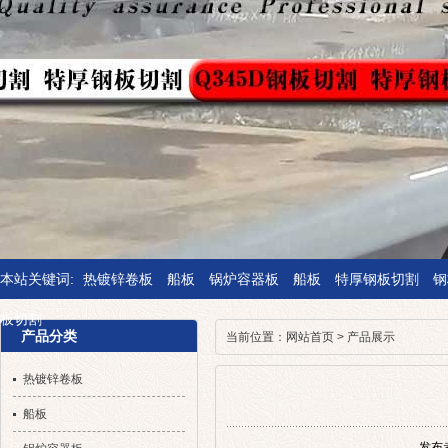
本站关键词:
热镀锌卷板
船板
锅炉容器板
船板
特厚钢板切割
钢
板切割
产品分类
当前位置：
网站首页
>
产品展示
热镀锌卷板
船板
发布者