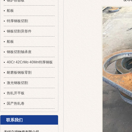
锅炉容器板
船板
特厚钢板切割
钢板切割异形件
船板
钢板切割轴承座
40Cr 42CrMo 40Mn特厚钢板
切割
耐磨板钢板零割
激光钢板切割
热轧开平板
国产热轧卷
联系我们