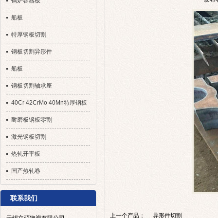
锅炉容器板
船板
特厚钢板切割
钢板切割异形件
船板
钢板切割轴承座
40Cr 42CrMo 40Mn特厚钢板
切割
耐磨板钢板零割
激光钢板切割
热轧开平板
国产热轧卷
联系我们
上一个产品：
异形件切割