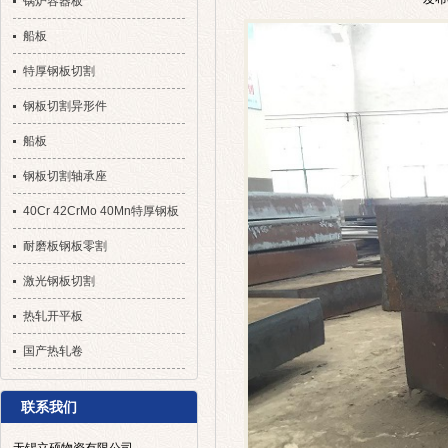
锅炉容器板
船板
特厚钢板切割
钢板切割异形件
船板
钢板切割轴承座
40Cr 42CrMo 40Mn特厚钢板
切割
耐磨板钢板零割
激光钢板切割
热轧开平板
国产热轧卷
联系我们