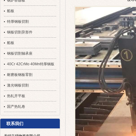
锅炉容器板
船板
特厚钢板切割
钢板切割异形件
船板
钢板切割轴承座
40Cr 42CrMo 40Mn特厚钢板
切割
耐磨板钢板零割
激光钢板切割
热轧开平板
国产热轧卷
联系我们